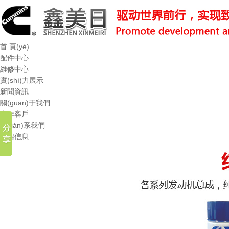
首 頁(yè)
配件中心
維修中心
實(shí)力展示
新聞資訊
關(guān)于我們
合作客戶
聯(lián)系我們
招聘信息