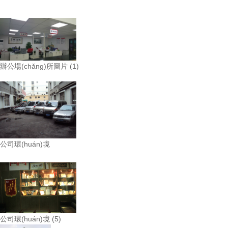
辦公場(chǎng)所圖片 (1)
公司環(huán)境
公司環(huán)境 (5)