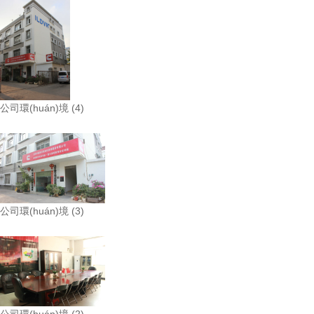
公司環(huán)境 (4)
公司環(huán)境 (3)