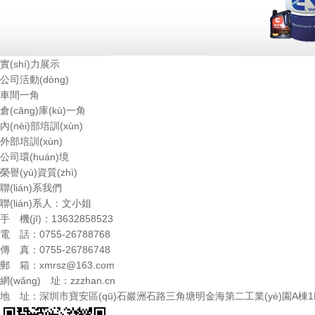
實(shí)力展示
公司活動(dòng)
車間一角
倉(cāng)庫(kù)一角
內(nèi)部培訓(xùn)
外部培訓(xùn)
公司環(huán)境
榮譽(yù)資質(zhì)
聯(lián)系我們
聯(lián)系人：文小姐
手 機(jī)：13632858523
電 話：0755-26788768
傳 真：0755-26786748
郵 箱：
xmrsz@163.com
網(wǎng) 址：
zzzhan.cn
地 址：深圳市寶安區(qū)石巖洲石路三角塘明金海第二工業(yè)園A棟1F-