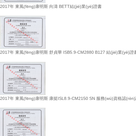
2017年 東風(fēng)康明斯 向濤 BETT結(jié)業(yè)證書
2017年 東風(fēng)康明斯 舒貞華 ISB5.9-CM2880 B127 結(jié)業(yè)證
2017年 東風(fēng)康明斯 康挺ISL8.9-CM2150 SN 服務(wù)資格認(rè