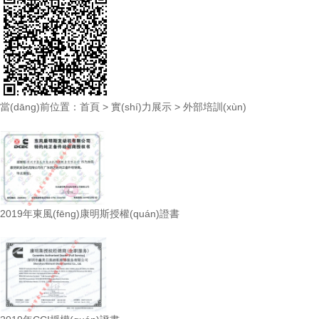
當(dāng)前位置：
首頁
>
實(shí)力展示
>
外部培訓(xùn)
2019年東風(fēng)康明斯授權(quán)證書