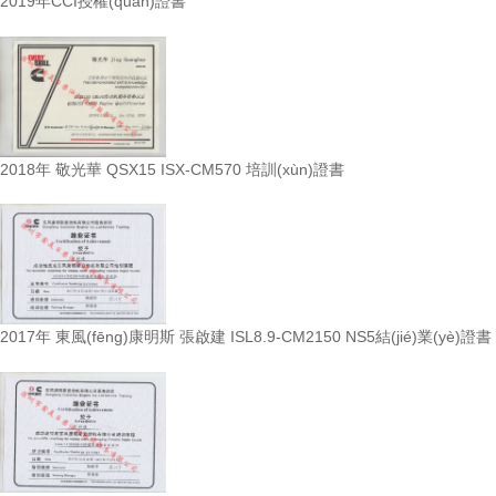
2019年CCI授權(quán)證書
2018年 敬光華 QSX15 ISX-CM570 培訓(xùn)證書
2017年 東風(fēng)康明斯 張啟建 ISL8.9-CM2150 NS5結(jié)業(yè)證書