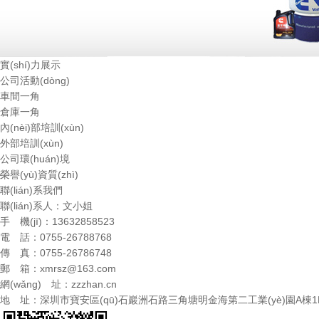
實(shí)力展示
公司活動(dòng)
車間一角
倉庫一角
內(nèi)部培訓(xùn)
外部培訓(xùn)
公司環(huán)境
榮譽(yù)資質(zhì)
聯(lián)系我們
聯(lián)系人：文小姐
手 機(jī)：13632858523
電 話：0755-26788768
傳 真：0755-26786748
郵 箱：
xmrsz@163.com
網(wǎng) 址：
zzzhan.cn
地 址：深圳市寶安區(qū)石巖洲石路三角塘明金海第二工業(yè)園A棟1F-