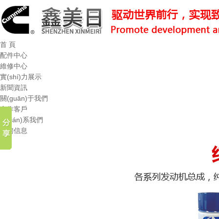
首 頁
配件中心
維修中心
實(shí)力展示
新聞資訊
關(guān)于我們
合作客戶
聯(lián)系我們
招聘信息