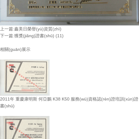
上一篇:鑫美日榮譽(yù)資質(zhì)
下一篇:獲獎(jiǎng)證書(shū) (11)
相關(guān)展示
2011年 重慶康明斯 何亞鵬 K38 K50 服務(wù)資格認(rèn)證培訓(xùn)證
書(shū)