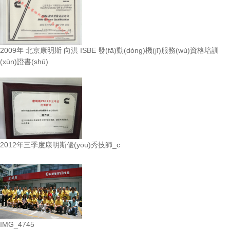
2009年 北京康明斯 向洪 ISBE 發(fā)動(dòng)機(jī)服務(wù)資格培訓
(xùn)證書(shū)
2012年三季度康明斯優(yōu)秀技師_c
IMG_4745