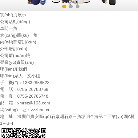
實(shí)力展示
公司活動(dòng)
車間一角
倉(cāng)庫(kù)一角
內(nèi)部培訓(xùn)
外部培訓(xùn)
公司環(huán)境
榮譽(yù)資質(zhì)
聯(lián)系我們
聯(lián)系人：文小姐
手 機(jī)：13632858523
電 話：0755-26788768
傳 真：0755-26786748
郵 箱：
xmrsz@163.com
網(wǎng) 址：
zzzhan.cn
地 址：深圳市寶安區(qū)石巖洲石路三角塘明金海第二工業(yè)園A棟
1F-3-4