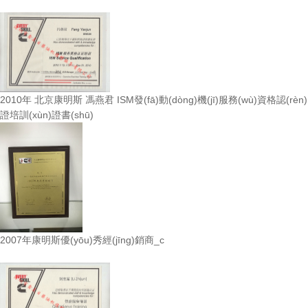
2010年 北京康明斯 馮燕君 ISM發(fā)動(dòng)機(jī)服務(wù)資格認(rèn)
證培訓(xùn)證書(shū)
2007年康明斯優(yōu)秀經(jīng)銷商_c