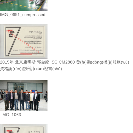
IMG_0691_compressed
2015年 北京康明斯 郭金龍 ISG CM2880 發(fā)動(dòng)機(jī)服務(wù)
資格認(rèn)證培訓(xùn)證書(shū)
_MG_1063