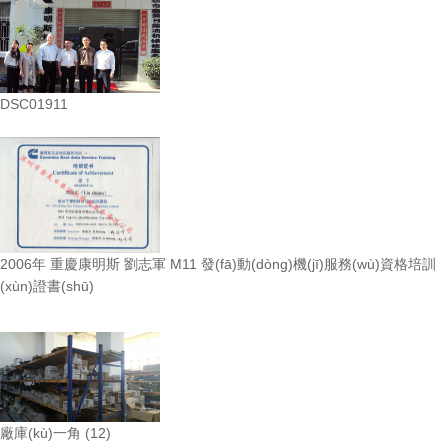
DSC01911
2006年 重慶康明斯 劉志軍 M11 發(fā)動(dòng)機(jī)服務(wù)資格培訓
(xùn)證書(shū)
廠庫(kù)一角 (12)