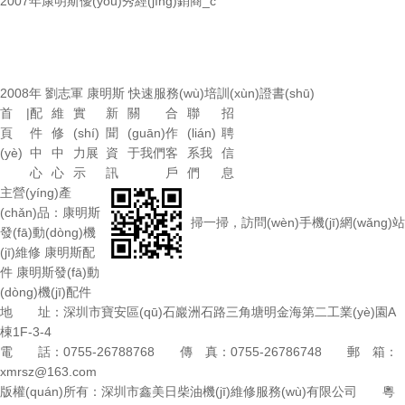
2007年康明斯優(yōu)秀經(jīng)銷商_c
2008年 劉志軍 康明斯 快速服務(wù)培訓(xùn)證書(shū)
首
|
配
維
實
新
關
合
聯
招
頁
件
修
(shí)
聞
(guān)
作
(lián)
聘
(yè)
中
中
力展
資
于我們
客
系我
信
心
心
示
訊
戶
們
息
主營(yíng)產
(chǎn)品：
康明斯
掃一掃，訪問(wèn)手機(jī)網(wǎng)站
發(fā)動(dòng)機
(jī)維修
康明斯配
件
康明斯發(fā)動
(dòng)機(jī)配件
地 址：深圳市寶安區(qū)石巖洲石路三角塘明金海第二工業(yè)園A
棟1F-3-4
電 話：0755-26788768 傳 真：0755-26786748 郵 箱：
xmrsz@163.com
版權(quán)所有：深圳市鑫美日柴油機(jī)維修服務(wù)有限公司
粵