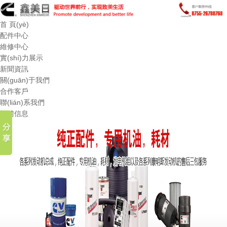
首 頁(yè)
配件中心
維修中心
實(shí)力展示
新聞資訊
關(guān)于我們
合作客戶
聯(lián)系我們
招聘信息