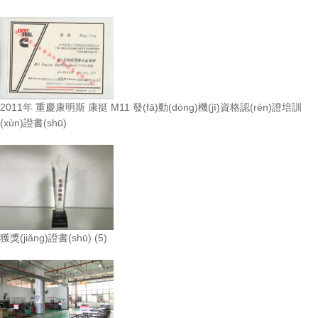
2011年 重慶康明斯 康挺 M11 發(fā)動(dòng)機(jī)資格認(rèn)證培訓
(xùn)證書(shū)
獲獎(jiǎng)證書(shū) (5)