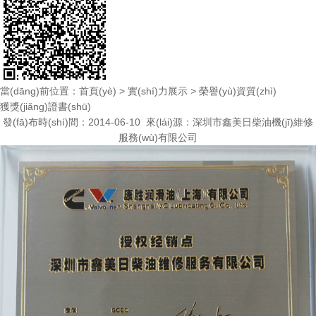
當(dāng)前位置：
首頁(yè)
>
實(shí)力展示
>
榮譽(yù)資質(zhì)
獲獎(jiǎng)證書(shū)
發(fā)布時(shí)間：2014-06-10 來(lái)源：
深圳市鑫美日柴油機(jī)維修
服務(wù)有限公司