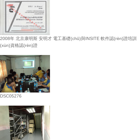
2008年 北京康明斯 安明才 電工基礎(chǔ)與INSITE 軟件認(rèn)證培訓
(xùn)資格認(rèn)證
DSC05276