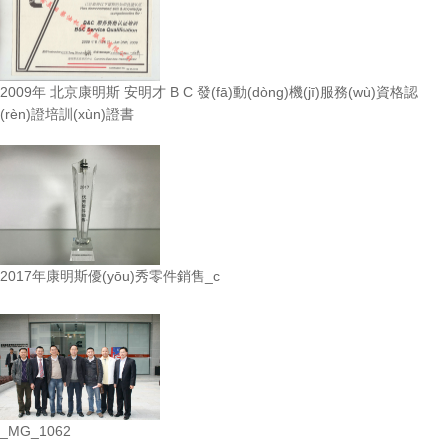
2009年 北京康明斯 安明才 B C 發(fā)動(dòng)機(jī)服務(wù)資格認
(rèn)證培訓(xùn)證書
2017年康明斯優(yōu)秀零件銷售_c
_MG_1062