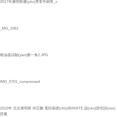
2017年康明斯優(yōu)秀零件銷售_c
_MG_1062
噴油器試驗(yàn)臺一角2.JPG
IMG_0701_compressed
2010年 北京康明斯 何亞鵬 電控基礎(chǔ)與INSITE 認(rèn)證培訓(xùn)
證書