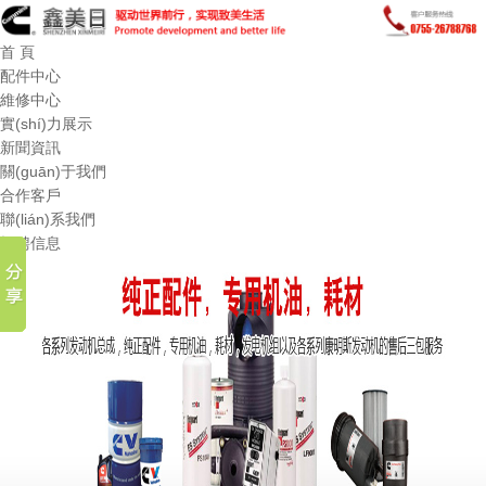
首 頁
配件中心
維修中心
實(shí)力展示
新聞資訊
關(guān)于我們
合作客戶
聯(lián)系我們
招聘信息