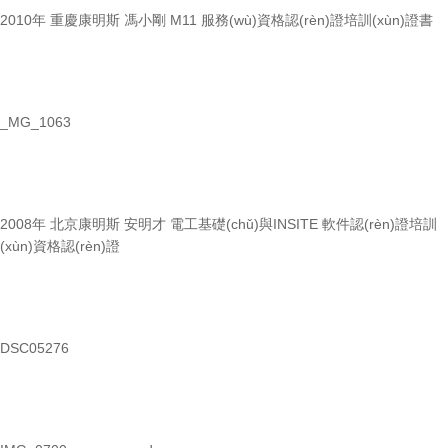
2010年 重慶康明斯 馮小剛 M11 服務(wù)資格認(rèn)證培訓(xùn)證書
_MG_1063
2008年 北京康明斯 安明才 電工基礎(chǔ)與INSITE 軟件認(rèn)證培訓
(xùn)資格認(rèn)證
DSC05276