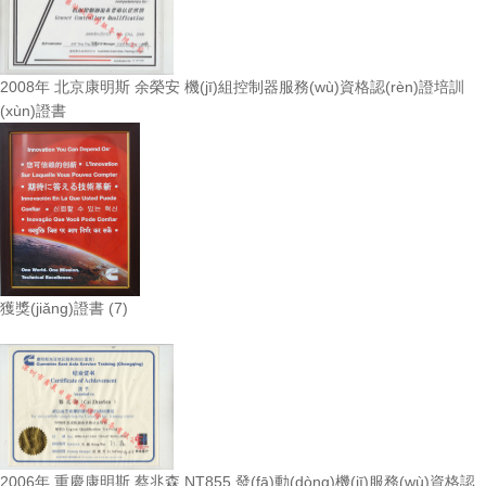
2008年 北京康明斯 余榮安 機(jī)組控制器服務(wù)資格認(rèn)證培訓
(xùn)證書
獲獎(jiǎng)證書 (7)
2006年 重慶康明斯 蔡兆森 NT855 發(fā)動(dòng)機(jī)服務(wù)資格認