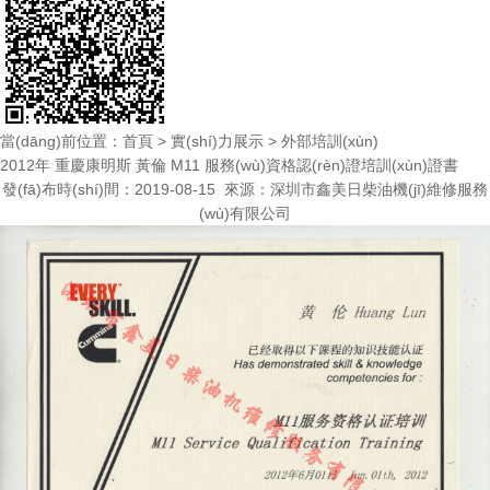
當(dāng)前位置：
首頁
>
實(shí)力展示
>
外部培訓(xùn)
2012年 重慶康明斯 黃倫 M11 服務(wù)資格認(rèn)證培訓(xùn)證書
發(fā)布時(shí)間：2019-08-15 來源：
深圳市鑫美日柴油機(jī)維修服務
(wù)有限公司