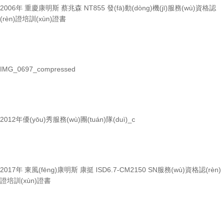
2006年 重慶康明斯 蔡兆森 NT855 發(fā)動(dòng)機(jī)服務(wù)資格認
(rèn)證培訓(xùn)證書
IMG_0697_compressed
2012年優(yōu)秀服務(wù)團(tuán)隊(duì)_c
2017年 東風(fēng)康明斯 康挺 ISD6.7-CM2150 SN服務(wù)資格認(rèn)
證培訓(xùn)證書