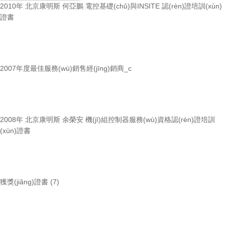
2010年 北京康明斯 何亞鵬 電控基礎(chǔ)與INSITE 認(rèn)證培訓(xùn)
證書
2007年度最佳服務(wù)銷售經(jīng)銷商_c
2008年 北京康明斯 余榮安 機(jī)組控制器服務(wù)資格認(rèn)證培訓
(xùn)證書
獲獎(jiǎng)證書 (7)