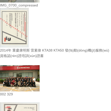
IMG_0700_compressed
2014年 重慶康明斯 雷素偉 KTA38 KTA50 發(fā)動(dòng)機(jī)服務(wù)
資格認(rèn)證培訓(xùn)證書
002 329