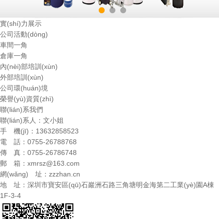
實(shí)力展示
公司活動(dòng)
車間一角
倉庫一角
內(nèi)部培訓(xùn)
外部培訓(xùn)
公司環(huán)境
榮譽(yù)資質(zhì)
聯(lián)系我們
聯(lián)系人：文小姐
手 機(jī)：13632858523
電 話：0755-26788768
傳 真：0755-26786748
郵 箱：
xmrsz@163.com
網(wǎng) 址：
zzzhan.cn
地 址：深圳市寶安區(qū)石巖洲石路三角塘明金海第二工業(yè)園A棟
1F-3-4