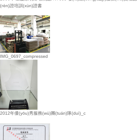
(rèn)證培訓(xùn)證書
IMG_0697_compressed
2012年優(yōu)秀服務(wù)團(tuán)隊(duì)_c