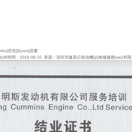
rèn)證培訓(xùn)證書
fā)布時間：2019-08-15 來源：
深圳市鑫美日柴油機(jī)維修服務(wù)有