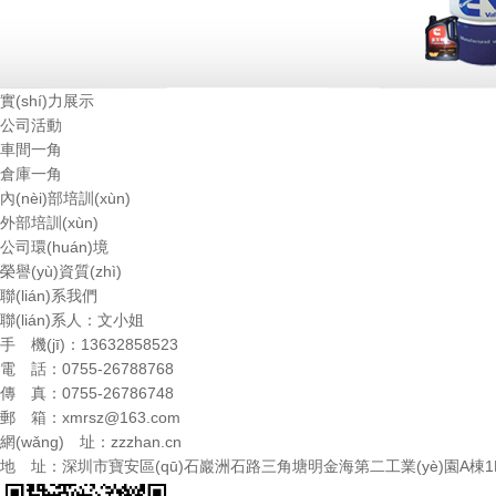
實(shí)力展示
公司活動
車間一角
倉庫一角
內(nèi)部培訓(xùn)
外部培訓(xùn)
公司環(huán)境
榮譽(yù)資質(zhì)
聯(lián)系我們
聯(lián)系人：文小姐
手 機(jī)：13632858523
電 話：0755-26788768
傳 真：0755-26786748
郵 箱：
xmrsz@163.com
網(wǎng) 址：
zzzhan.cn
地 址：深圳市寶安區(qū)石巖洲石路三角塘明金海第二工業(yè)園A棟1F-