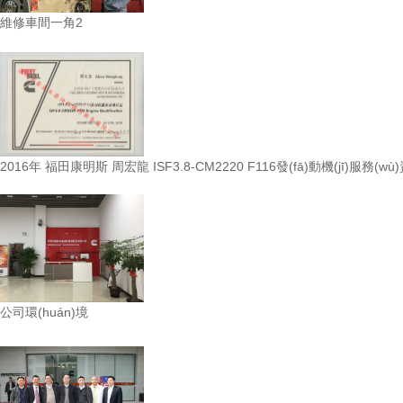
維修車間一角2
2016年 福田康明斯 周宏龍 ISF3.8-CM2220 F116發(fā)動機(jī)服務(w
公司環(huán)境