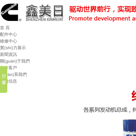
首 頁
配件中心
維修中心
實(shí)力展示
新聞資訊
關(guān)于我們
合作客戶
聯(lián)系我們
招聘信息