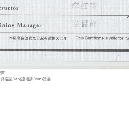
證書
ù)資格認(rèn)證培訓(xùn)證書