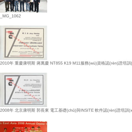
_MG_1062
2010年 重慶康明斯 蔣萬慶 NT855 K19 M11服務(wù)資格認(rèn)證培訓(
2008年 北京康明斯 郭長東 電工基礎(chǔ)與INSITE 軟件認(rèn)證培訓(