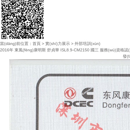
當(dāng)前位置：
首頁
>
實(shí)力展示
>
外部培訓(xùn)
2016年 東風(fēng)康明斯 舒貞華 ISL8.9-CM2150 國三 服務(wù)資格認(
發(