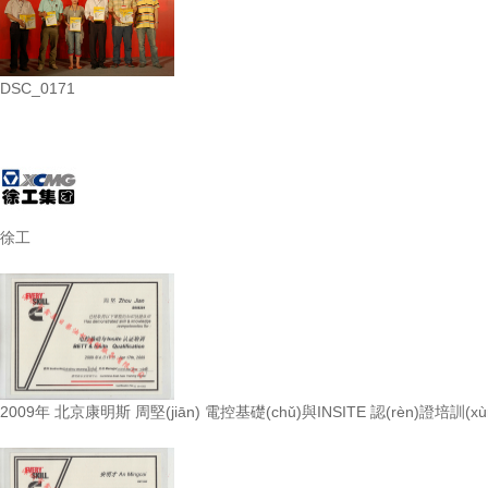
DSC_0171
徐工
2009年 北京康明斯 周堅(jiān) 電控基礎(chǔ)與INSITE 認(rèn)證培訓(x